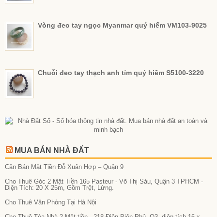
Vòng đeo tay ngọc Myanmar quý hiếm VM103-9025
Chuỗi đeo tay thạch anh tím quý hiếm S5100-3220
MUA BÁN NHÀ ĐẤT
Cần Bán Mặt Tiền Đỗ Xuân Hợp – Quận 9
Cho Thuê Góc 2 Mặt Tiền 165 Pasteur - Võ Thị Sáu, Quận 3 TPHCM -
Diện Tích: 20 X 25m, Gồm Trệt, Lửng.
Cho Thuê Văn Phòng Tại Hà Nội
Cho Thuê Tòa Nhà 2 Mặt tiền - 218 Điện Biên Phủ, Q3, diện tích 16 x