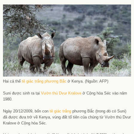
Hai cá thể
tê giác trắng phương Bắc
ở Kenya. (Nguồn: AFP)
Suni được sinh ra tại
Vườn thú Dvur Kralove
ở Cộng hòa Séc vào năm
1980.
Ngày 20/12/2009, bốn con
tê giác trắng
phương Bắc (trong đó có Suni)
đã được đưa trở về Kenya, vùng đất tổ tiên của chúng từ Vườn thú Dvur
Kralove ở Cộng hòa Séc.