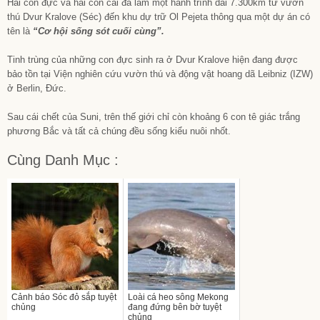
Hai con đực và hai con cái đã làm một hành trình dài 7.300km từ vườn
thú Dvur Kralove (Séc) đến khu dự trữ Ol Pejeta thông qua một dự án có
tên là
“Cơ hội sống sót cuối cùng”.
Tinh trùng của những con đực sinh ra ở Dvur Kralove hiện đang được
bảo tồn tại Viện nghiên cứu vườn thú và động vật hoang dã Leibniz (IZW)
ở Berlin, Đức.
Sau cái chết của Suni, trên thế giới chỉ còn khoảng 6 con tê giác trắng
phương Bắc và tất cả chúng đều sống kiểu nuôi nhốt.
Cùng Danh Mục :
Cảnh báo Sóc đỏ sắp tuyệt
Loài cá heo sông Mekong
chủng
đang đứng bên bờ tuyệt
chủng