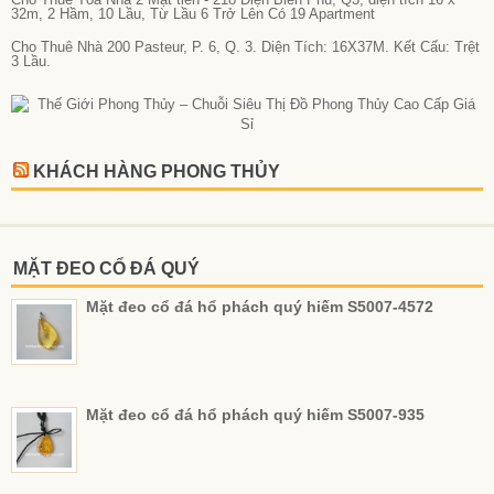
32m, 2 Hầm, 10 Lầu, Từ Lầu 6 Trở Lên Có 19 Apartment
Cho Thuê Nhà 200 Pasteur, P. 6, Q. 3. Diện Tích: 16X37M. Kết Cấu: Trệt
3 Lầu.
KHÁCH HÀNG PHONG THỦY
MẶT ĐEO CỔ ĐÁ QUÝ
Mặt đeo cổ đá hổ phách quý hiếm S5007-4572
Mặt đeo cổ đá hổ phách quý hiếm S5007-935