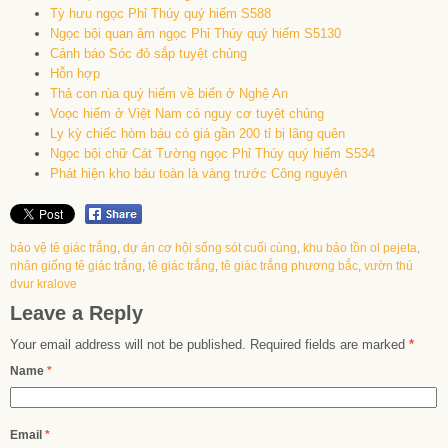
Tỳ hưu ngọc Phỉ Thúy quý hiếm S588
Ngọc bội quan âm ngọc Phỉ Thúy quý hiếm S5130
Cảnh báo Sóc đỏ sắp tuyệt chủng
Hỗn hợp
Thả con rùa quý hiếm về biển ở Nghệ An
Voọc hiếm ở Việt Nam có nguy cơ tuyệt chủng
Ly kỳ chiếc hòm báu có giá gần 200 tỉ bị lãng quên
Ngọc bội chữ Cát Tường ngọc Phỉ Thúy quý hiếm S534
Phát hiện kho báu toàn là vàng trước Công nguyên
bảo vệ tê giác trắng
,
dự án cơ hội sống sót cuối cùng
,
khu bảo tồn ol pejeta
,
nhân giống tê giác trắng
,
tê giác trắng
,
tê giác trắng phương bắc
,
vườn thú
dvur kralove
Leave a Reply
Your email address will not be published.
Required fields are marked
*
Name
*
Email
*