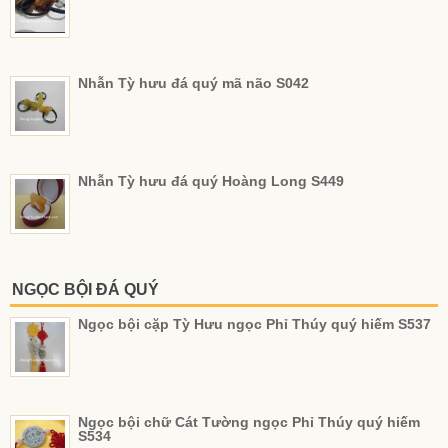
Nhẫn Tỳ hưu đá quý mã não S042
Nhẫn Tỳ hưu đá quý Hoàng Long S449
NGỌC BỘI ĐÁ QUÝ
Ngọc bội cặp Tỳ Hưu ngọc Phỉ Thúy quý hiếm S537
Ngọc bội chữ Cát Tường ngọc Phỉ Thúy quý hiếm
S534