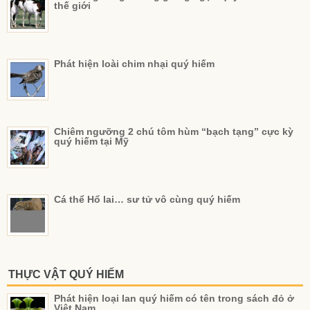
thế giới
Phát hiện loài chim nhại quý hiếm
Chiêm ngưỡng 2 chú tôm hùm “bạch tạng” cực kỳ
quý hiếm tại Mỹ
Cá thể Hổ lai… sư tử vô cùng quý hiếm
THỰC VẬT QUÝ HIẾM
Phát hiện loại lan quý hiếm có tên trong sách đỏ ở
Việt Nam