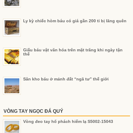
Ly kỳ chiếc hòm báu có giá gần 200 tỉ bị lãng quên
Giấu báu vật văn hóa trên mặt trăng khi ngày tận
thế
Săn kho báu ở mảnh đất “ngã tư” thế giới
VÒNG TAY NGỌC ĐÁ QUÝ
Vòng đeo tay hổ phách hiếm lạ S5002-15043