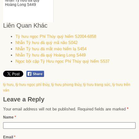
Nhẫn Tỳ hưu đá quý
Hoàng Long S449
Liên Quan Khác
Tỳ hưu ngọc Phỉ Thúy quý hiếm S2004-6858
Nhẫn Tỳ hưu đá quý mã não S042
Nhẫn Tỳ hưu đá mắt mèo hiếm lạ S454
Nhẫn Tỳ hưu đá quý Hoàng Long S449
Ngọc bội cặp Tỳ Hưu ngọc Phỉ Thúy quý hiếm S537
tỳ hưu
,
tỳ hưu ngọc phỉ thúy
,
tỳ hưu phong thủy
,
tỳ hưu trang sức
,
tỳ hưu trên
ván
Leave a Reply
Your email address will not be published.
Required fields are marked
*
Name
*
Email
*