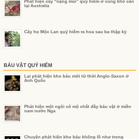
Phát hiện cây “nặng mùi” quý hiếm ở vùng khô cằn
tại Australia
Cây họ Mộc Lan quý hiếm ra hoa sau ba thập kỷ
BÁU VẬT QUÝ HIẾM
Lại phát hiện kho báu mới từ thời Anglo-Saxon ở
Anh Quốc
Phát hiện một ngôi cổ mộ chất đầy báu vật ở miền
nam nước Nga
Chuyện phát hiện kho báu khổng lồ như trong